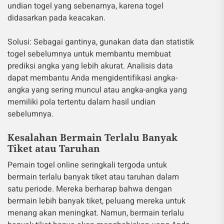
undian togel yang sebenarnya, karena togel
didasarkan pada keacakan.
Solusi: Sebagai gantinya, gunakan data dan statistik
togel sebelumnya untuk membantu membuat
prediksi angka yang lebih akurat. Analisis data
dapat membantu Anda mengidentifikasi angka-
angka yang sering muncul atau angka-angka yang
memiliki pola tertentu dalam hasil undian
sebelumnya.
Kesalahan Bermain Terlalu Banyak
Tiket atau Taruhan
Pemain togel online seringkali tergoda untuk
bermain terlalu banyak tiket atau taruhan dalam
satu periode. Mereka berharap bahwa dengan
bermain lebih banyak tiket, peluang mereka untuk
menang akan meningkat. Namun, bermain terlalu