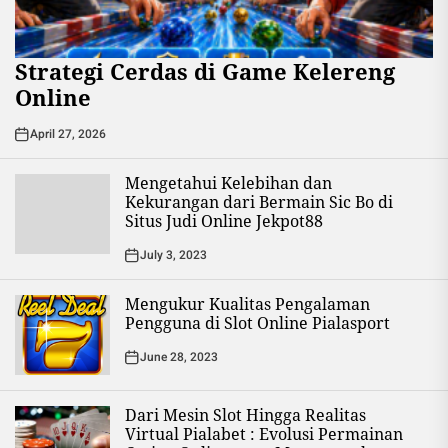
Strategi Cerdas di Game Kelereng
Online
April 27, 2026
Mengetahui Kelebihan dan
Kekurangan dari Bermain Sic Bo di
Situs Judi Online Jekpot88
July 3, 2023
Mengukur Kualitas Pengalaman
Pengguna di Slot Online Pialasport
June 28, 2023
Dari Mesin Slot Hingga Realitas
Virtual Pialabet : Evolusi Permainan