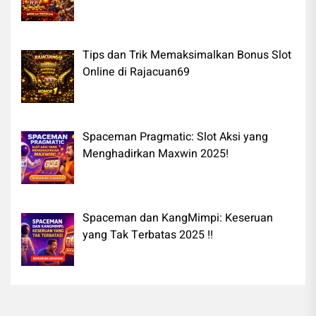
Tips dan Trik Memaksimalkan Bonus Slot
Online di Rajacuan69
Spaceman Pragmatic: Slot Aksi yang
Menghadirkan Maxwin 2025!
Spaceman dan KangMimpi: Keseruan
yang Tak Terbatas 2025 !!