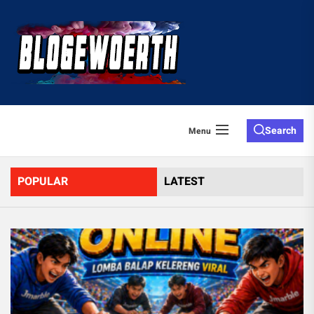
Skip
to
BLOGEW
the
content
Search
Menu
POPULAR
LATEST