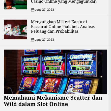
Casino Online yang Mengagumkan
June 27, 2023
Mengungkap Misteri Kartu di
Baccarat Online Pialabet: Analisis
Peluang dan Probabilitas
June 27, 2023
Memahami Mekanisme Scatter dan
Wild dalam Slot Online