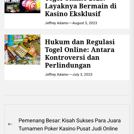
Layaknya Bermain di
Kasino Eksklusif
Jeffrey Adams
August 3, 2023
Hukum dan Regulasi
Togel Online: Antara
Kontroversi dan
Perlindungan
Jeffrey Adams
July 3, 2023
Post
Pemenang Besar: Kisah Sukses Para Juara
navigation
Previous
Turnamen Poker Kasino Pusat Judi Online