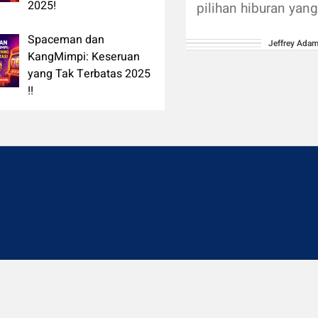
2025!
pilihan hiburan yang
diminati di kalanga
Spaceman dan
Jeffrey Ada
penjudi. Salah satu 
KangMimpi: Keseruan
patut diperhitungkan
yang Tak Terbatas 2025
!!