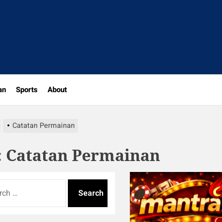
OERTH
an
Sports
About
Catatan Permainan
:
Catatan Permainan