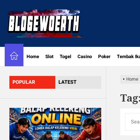
Skip
to
BLOGEW
the
content
Home
Slot
Togel
Casino
Poker
Tembak Ik
Home
POPULAR
LATEST
Tag
Search
for: