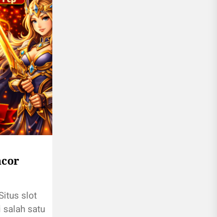
acor
itus slot
 salah satu