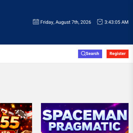
Friday, August 7th, 2026
3:43:05 AM
Search
Register