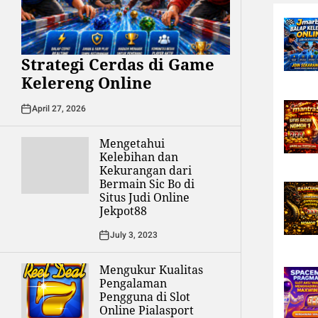
Strategi Cerdas di Game
Kelereng Online
April 27, 2026
Mengetahui
Kelebihan dan
Kekurangan dari
Bermain Sic Bo di
Situs Judi Online
Jekpot88
July 3, 2023
Mengukur Kualitas
Pengalaman
Pengguna di Slot
Online Pialasport