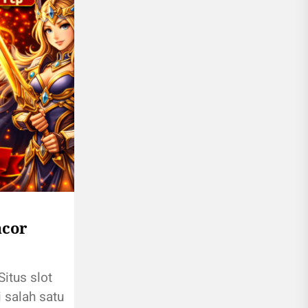
acor
itus slot
 salah satu