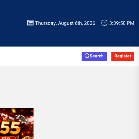
Thursday, August 6th, 2026
3:39:59 PM
Search
Register