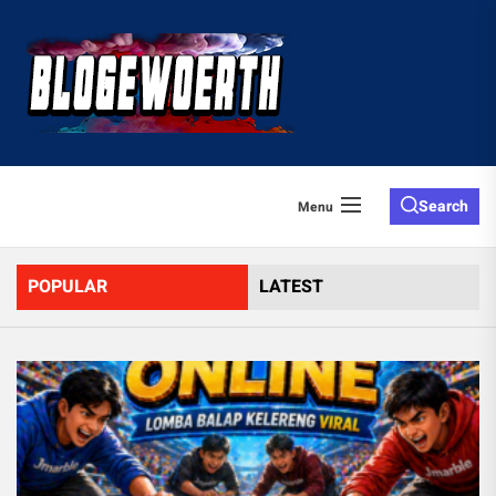
Skip
to
BLOGEW
the
content
Search
Menu
POPULAR
LATEST