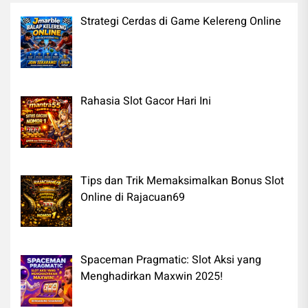
Strategi Cerdas di Game Kelereng Online
Rahasia Slot Gacor Hari Ini
Tips dan Trik Memaksimalkan Bonus Slot
Online di Rajacuan69
Spaceman Pragmatic: Slot Aksi yang
Menghadirkan Maxwin 2025!