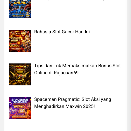
Rahasia Slot Gacor Hari Ini
Tips dan Trik Memaksimalkan Bonus Slot
Online di Rajacuan69
Spaceman Pragmatic: Slot Aksi yang
Menghadirkan Maxwin 2025!