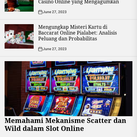
Casino Online yang Mengagumkan
June 27, 2023
Mengungkap Misteri Kartu di
Baccarat Online Pialabet: Analisis
Peluang dan Probabilitas
June 27, 2023
Memahami Mekanisme Scatter dan
Wild dalam Slot Online