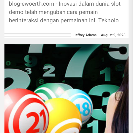
blog-ewoerth.com - Inovasi dalam dunia slot
demo telah mengubah cara pemain
berinteraksi dengan permainan ini. Teknologi
mutakhir telah membuka pintu untuk
Jeffrey Adams
August 9, 2023
pengalaman yang lebih mendalam...