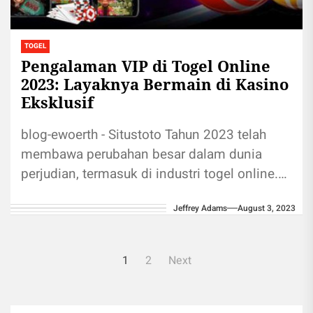
TOGEL
Pengalaman VIP di Togel Online
2023: Layaknya Bermain di Kasino
Eksklusif
blog-ewoerth - Situstoto Tahun 2023 telah
membawa perubahan besar dalam dunia
perjudian, termasuk di industri togel online.
Semakin banyak situs togel online yang
Jeffrey Adams
August 3, 2023
menyajikan pengalaman VIP...
Posts
1
2
Next
pagination