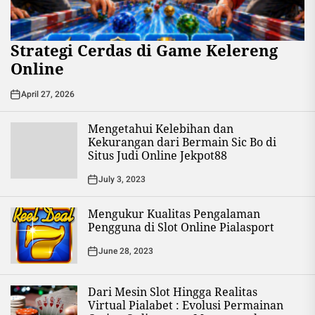
Strategi Cerdas di Game Kelereng
Online
April 27, 2026
Mengetahui Kelebihan dan
Kekurangan dari Bermain Sic Bo di
Situs Judi Online Jekpot88
July 3, 2023
Mengukur Kualitas Pengalaman
Pengguna di Slot Online Pialasport
June 28, 2023
Dari Mesin Slot Hingga Realitas
Virtual Pialabet : Evolusi Permainan