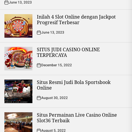
June 13, 2023
Inilah 4 Slot Online dengan Jackpot
Progresif Terbesar
June 13, 2023
SITUS JUDI CASINO ONLINE
TERPERCAYA
December 15, 2022
Situs Resmi Judi Bola Sportsbook
Online
August 30, 2022
Situs Permainan Live Casino Online
Slot36 Terbaik
August 5, 2022