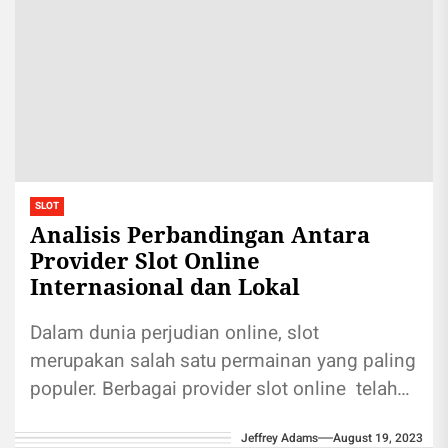
SLOT
Analisis Perbandingan Antara
Provider Slot Online
Internasional dan Lokal
Dalam dunia perjudian online, slot
merupakan salah satu permainan yang paling
populer. Berbagai provider slot online telah
bermunculan, menawarkan berbagai jenis
Jeffrey Adams
August 19, 2023
permainan dengan fitur dan...