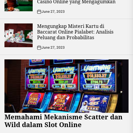
Casino Online yang Mengagumkan
June 27, 2023
Mengungkap Misteri Kartu di
Baccarat Online Pialabet: Analisis
Peluang dan Probabilitas
June 27, 2023
Memahami Mekanisme Scatter dan
Wild dalam Slot Online