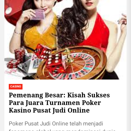
CASINO
Pemenang Besar: Kisah Sukses
Para Juara Turnamen Poker
Kasino Pusat Judi Online
Poker Pusat Judi Online telah menjadi