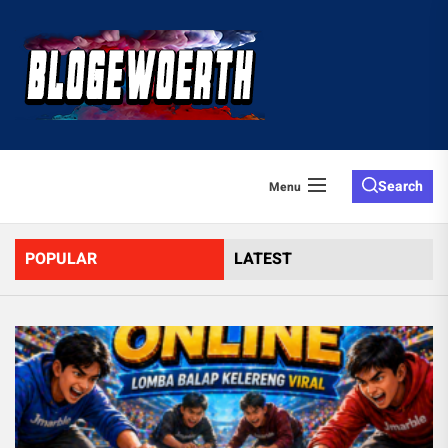
Skip
to
BLOGEW
the
content
Search
Menu
POPULAR
LATEST