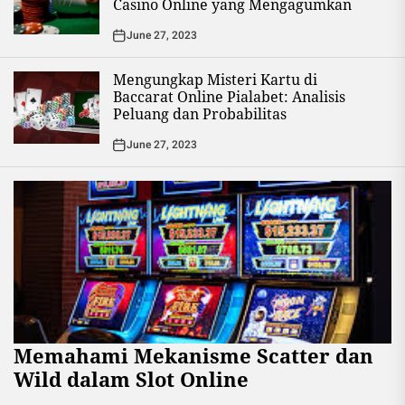
Casino Online yang Mengagumkan
June 27, 2023
Mengungkap Misteri Kartu di
Baccarat Online Pialabet: Analisis
Peluang dan Probabilitas
June 27, 2023
Memahami Mekanisme Scatter dan
Wild dalam Slot Online