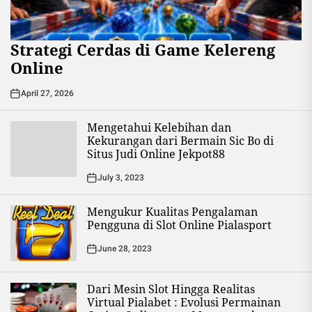
Strategi Cerdas di Game Kelereng
Online
April 27, 2026
Mengetahui Kelebihan dan
Kekurangan dari Bermain Sic Bo di
Situs Judi Online Jekpot88
July 3, 2023
Mengukur Kualitas Pengalaman
Pengguna di Slot Online Pialasport
June 28, 2023
Dari Mesin Slot Hingga Realitas
Virtual Pialabet : Evolusi Permainan