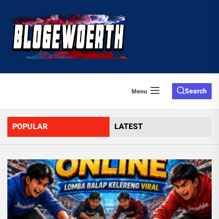
Skip
to
BLOGEW
the
content
Search
Menu
POPULAR
LATEST