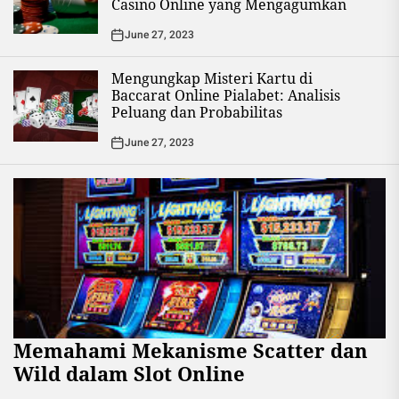
Casino Online yang Mengagumkan
June 27, 2023
Mengungkap Misteri Kartu di
Baccarat Online Pialabet: Analisis
Peluang dan Probabilitas
June 27, 2023
Memahami Mekanisme Scatter dan
Wild dalam Slot Online