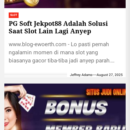
SLOT
PG Soft Jekpot88 Adalah Solusi
Saat Slot Lain Lagi Anyep
www.blog-ewoerth.com - Lo pasti pernah
ngalamin momen di mana slot yang
biasanya gacor tiba-tiba jadi anyep parah.
Spin udah berkali-kali, tapi saldo malah
Jeffrey Adams
August 27, 2025
makin tipis....