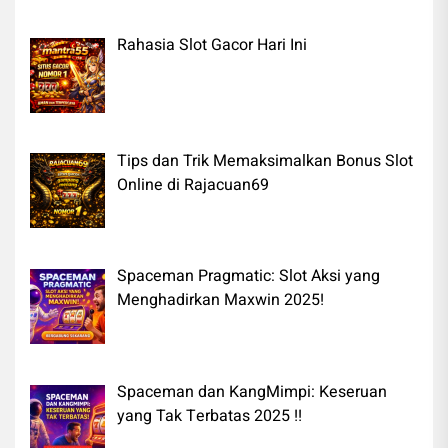
Rahasia Slot Gacor Hari Ini
Tips dan Trik Memaksimalkan Bonus Slot
Online di Rajacuan69
Spaceman Pragmatic: Slot Aksi yang
Menghadirkan Maxwin 2025!
Spaceman dan KangMimpi: Keseruan
yang Tak Terbatas 2025 !!