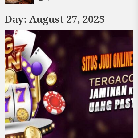
Day:
August 27, 2025