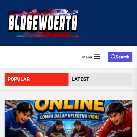
Skip
to
BLOGEW
the
content
Search
Menu
POPULAR
LATEST