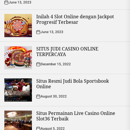
June 13, 2023
Inilah 4 Slot Online dengan Jackpot
Progresif Terbesar
June 13, 2023
SITUS JUDI CASINO ONLINE
TERPERCAYA
December 15, 2022
Situs Resmi Judi Bola Sportsbook
Online
August 30, 2022
Situs Permainan Live Casino Online
Slot36 Terbaik
August 5, 2022