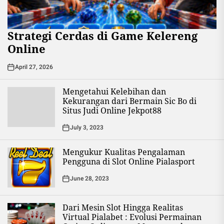
Strategi Cerdas di Game Kelereng
Online
April 27, 2026
Mengetahui Kelebihan dan
Kekurangan dari Bermain Sic Bo di
Situs Judi Online Jekpot88
July 3, 2023
Mengukur Kualitas Pengalaman
Pengguna di Slot Online Pialasport
June 28, 2023
Dari Mesin Slot Hingga Realitas
Virtual Pialabet : Evolusi Permainan